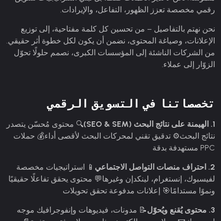
رقمي مخصصة تعزز الظهور، التفاعل، والإيرادات.
نحن نهتم بالتفاصيل – من تحسين كل كلمة مفتاحية، إلى توزيع
الإعلانات، وصياغة المحتوى، نضمن أن يكون لكل خطوة أثر حقيقي.
من الشركات الناشئة إلى المؤسسات الكبرى، نصمم حلولًا تحوّل
الزوّار إلى عملاء.
تخصصاتنا في التسويق الرقمي
1. الهيمنة على نتائج البحث (SEO & SEM)
🔍 محتوى مُحسّن يتصدر
نتائج البحث
⚙️ تدقيق تقني لمحركات البحث لأقصى أداء
💰 حملات
PPC مستهدفة بدقة
2. احتراف منصات التواصل الاجتماعي
📱 استراتيجيات مخصصة
لفيسبوك، إنستغرام، لينكدإن وغيرها
💬 محتوى يحقق تفاعلًا حقيقيًا
ونموًا مستدامًا
🎯 إعلانات مدفوعة تحقق تحويلات
3. محتوى يُقنع ويُحوّل
📝 مدونات، فيديوهات وإنفوجرافيك موجه