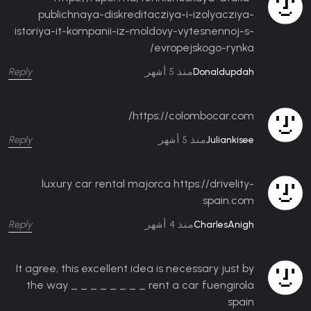
publichnaya-diskreditacziya-i-izolyacziya-
istoriya-it-kompanii-iz-moldovy-vytesnennoj-s-
evropejskogo-rynka/
Reply
Donaldupdah
منذ 5 أشهر
https://colombocar.com/
Reply
Juliankisee
منذ 5 أشهر
luxury car rental majorca https://drivelity-
spain.com
Reply
CharlesAnigh
منذ 4 أشهر
It agree, this excellent idea is necessary just by
the way _ _ _ _ _ _ _ _ rent a car fuengirola
spain