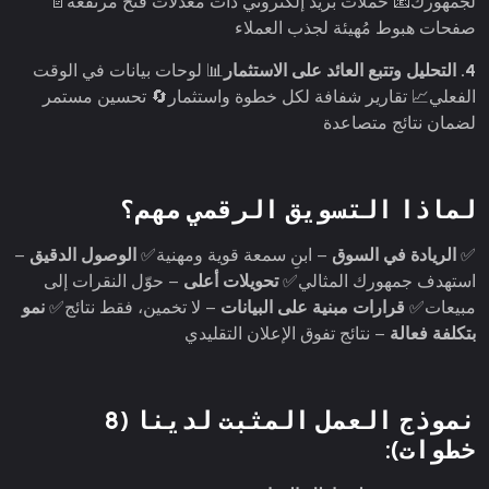
لجمهورك
📧 حملات بريد إلكتروني ذات معدلات فتح مرتفعة
📄
صفحات هبوط مُهيئة لجذب العملاء
4. التحليل وتتبع العائد على الاستثمار
📊 لوحات بيانات في الوقت
الفعلي
📈 تقارير شفافة لكل خطوة واستثمار
🔄 تحسين مستمر
لضمان نتائج متصاعدة
لماذا التسويق الرقمي مهم؟
✅
الريادة في السوق
– ابنِ سمعة قوية ومهنية
✅
الوصول الدقيق
–
استهدف جمهورك المثالي
✅
تحويلات أعلى
– حوّل النقرات إلى
مبيعات
✅
قرارات مبنية على البيانات
– لا تخمين، فقط نتائج
✅
نمو
بتكلفة فعالة
– نتائج تفوق الإعلان التقليدي
نموذج العمل المثبت لدينا (8
خطوات):