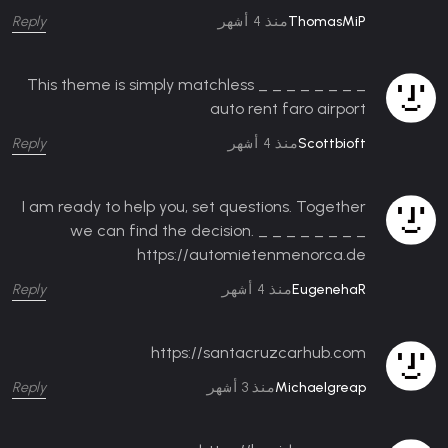
Reply
ThomasMiP
منذ 4 أشهر
This theme is simply matchless _ _ _ _ _ _ _ _
auto rent faro airport
Reply
Scottbioft
منذ 4 أشهر
I am ready to help you, set questions. Together
we can find the decision. _ _ _ _ _ _ _ _
https://automietenmenorca.de
Reply
EugenehaR
منذ 4 أشهر
https://santacruzcarhub.com
Reply
Michaelgreap
منذ 3 أشهر