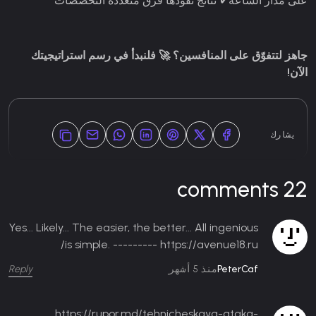
على مدار الساعة
✔ نتائج تقودها فرق متعددة التخصصات
جاهز لتتفوّق على المنافسين؟ 🚀 فلنبدأ في رسم استراتيجيتك
الآن!
يشارك
22 comments
Yes... Likely... The easier, the better... All ingenious
is simple. --------- https://avenue18.ru/
Reply
PeterCaf
منذ 5 أشهر
https://rupor.md/tehnicheskaya-ataka-