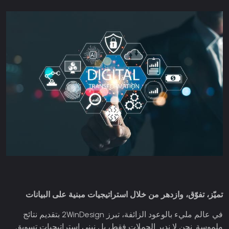
تميّز، تفوّق، وازدهر من خلال استراتيجيات مبنية على البيانات
في عالم مليء بالوعود الزائفة، تبرز 2WinDesign بتقديم نتائج
ملموسة. نحن لا ندير الحملات فقط، بل نبني استراتيجيات تسويق