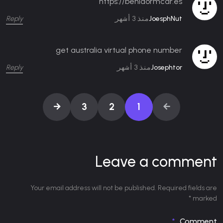
https://benidormcar.es
Reply
JoesphNut
منذ 3 أشهر
get australia virtual phone number
Reply
Josephtor
منذ 3 أشهر
3
2
1
Leave a comment
Your email address will not be published. Required fields are
marked *
Comment